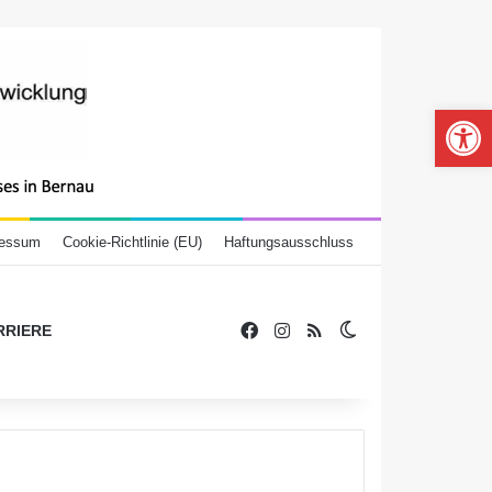
Werkzeugle
ressum
Cookie-Richtlinie (EU)
Haftungsausschluss
Facebook
Instagram
RSS
RRIERE
Skin umschalten