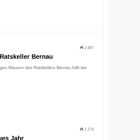
2.667
 Ratskeller Bernau
digen Mauern des Ratskellers Bernau hält der
2.275
ues Jahr