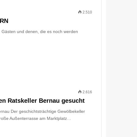
2.510
ERN
en Gästen und denen, die es noch werden
2.616
en Ratskeller Bernau gesucht
rnau Der geschichtsträchtige Gewölbekeller
große Außenterrasse am Marktplatz…