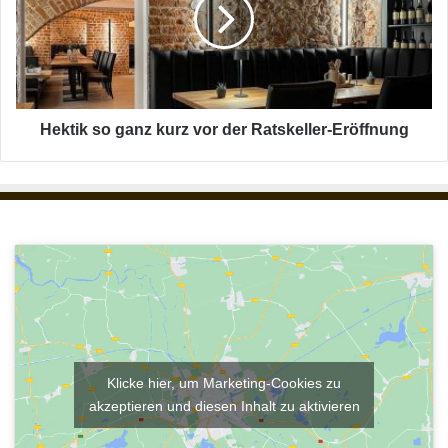
n
t
l
i
ä
k
n
s
g
o
e
g
r
a
Hektik so ganz kurz vor der Ratskeller-Eröffnung
a
n
l
z
s
k
g
u
e
r
d
z
a
v
c
o
h
r
t
d
e
r
Klicke hier, um Marketing-Cookies zu
R
akzeptieren und diesen Inhalt zu aktivieren
a
t