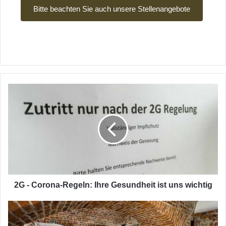
Bitte beachten Sie auch unsere Stellenangebote
2
G
-
C
o
r
o
n
a
-
2G - Corona-Regeln: Ihre Gesundheit ist uns wichtig
R
e
3
g
G