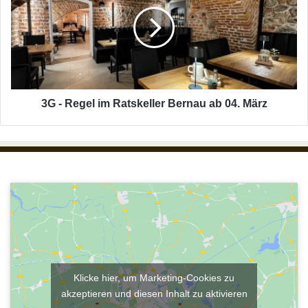
e
-
l
R
n
e
:
g
I
e
h
l
r
i
e
m
3G - Regel im Ratskeller Bernau ab 04. März
G
R
e
a
s
t
u
s
n
k
d
e
h
l
e
l
i
e
t
r
i
B
s
e
Klicke hier, um Marketing-Cookies zu
t
r
akzeptieren und diesen Inhalt zu aktivieren
u
n